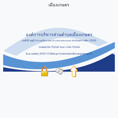
เมืองเกษตร
องค์การบริหารส่วนตำบลเมืองเกษตร
เลขที่ 85 หมู่ที่ 5 ตำบลเมืองเกษตร อำเภอขามสะแกแสง จังหวัดนครราชสีมา 30290
โทรศัพท์ 044-756344 โทรสาร 044-756344
อีเมล saraban_06301107@dla.go.th,webmaster@muangkaset.go.th