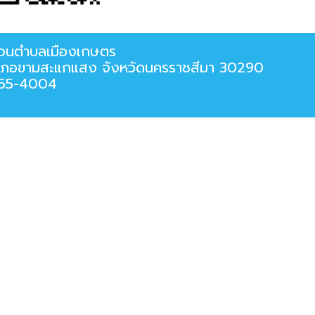
่วนตำบลเมืองเกษตร
ร อำเภอขามสะแกแสง จังหวัดนครราชสีมา 30290
955-4004