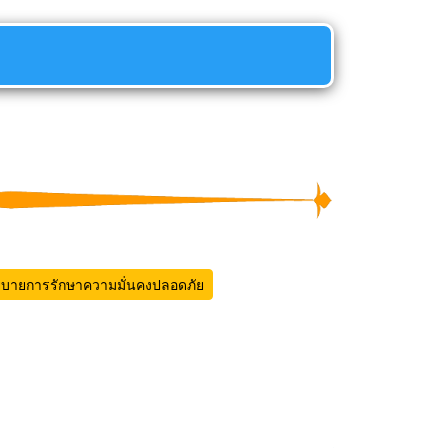
บายการรักษาความมั่นคงปลอดภัย