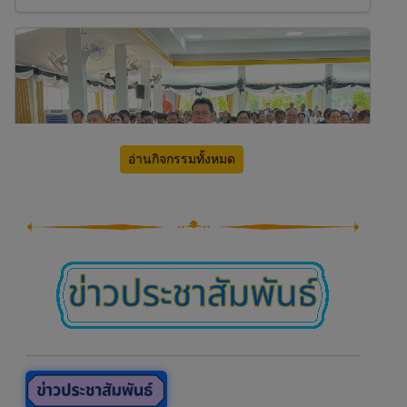
โคร
นิรภ
เด็กเ
อ่านกิจกรรมทั้งหมด
พิธีบำเพ็ญกุศล สตมวาร (100 วัน) พระครูศรีวิริยาภ
รณ์ อดีตเจ้าคณะอำเภอขามสะแกแสง / อดีตเจ้า
อาวาสวัดบุล...
23 มิ.ย. 69 (89 Views)