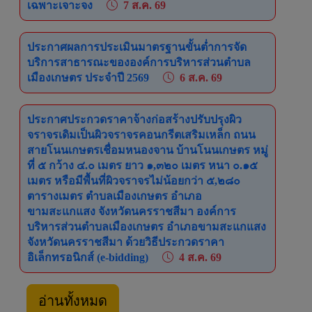
เฉพาะเจาะจง
7 ส.ค. 69
รายละเอียด
ประกาศผลการประเมินมาตรฐานขั้นต่ำการจัด
โครง
บริการสาธารณะขององค์การบริหารส่วนตำบล
ในโร
เมืองเกษตร ประจำปี 2569
6 ส.ค. 69
ประกาศประกวดราคาจ้างก่อสร้างปรับปรุงผิว
จราจรเดิมเป็นผิวจราจรคอนกรีตเสริมเหล็ก ถนน
สายโนนเกษตรเชื่อมหนองจาน บ้านโนนเกษตร หมู่
ที่ ๕ กว้าง ๔.๐ เมตร ยาว ๑,๓๒๐ เมตร หนา ๐.๑๕
เมตร หรือมีพื้นที่ผิวจราจรไม่น้อยกว่า ๕,๒๘๐
ตารางเมตร ตำบลเมืองเกษตร อำเภอ
ขามสะแกแสง จังหวัดนครราชสีมา องค์การ
บริหารส่วนตำบลเมืองเกษตร อำเภอขามสะแกแสง
จังหวัดนครราชสีมา ด้วยวิธีประกวดราคา
อิเล็กทรอนิกส์ (e-bidding)
4 ส.ค. 69
อ่านทั้งหมด