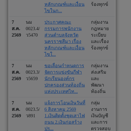
หลักเกณฑ์และเงื่อน
ร้องทุกข์
ไขในก...
7
นม
ประกาศคณะ
กลุ่มงาน
ส.ค.
0023.4/
กรรมการพนักงาน
กฎหมาย
2569
ว5470
ส่วนตำบลจังหวัด
ระเบียบ
นครราชสีมา เรื่อง
และเรื่อง
หลักเกณฑ์และเงื่อน
ร้องทุกข์
ไขใ...
7
นม
ขอเลื่อนกำหนดการ
กลุ่มงาน
ส.ค.
0023.3/
จัดการแข่งขันกีฬา
ส่งเสริม
2569
ว5659
นักเรียนองค์กร
และ
ปกครองส่วนท้องถิ่น
พัฒนา
แห่งประเทศไท...
ท้องถิ่น
7
นม
แจ้งการโอนเงินวันที่
กลุ่ม
ส.ค.
0023.5/
6 สิงหาคม 2569
งานการ
2569
ว891
1.เงินติดตั้งชุดเสาไฟ
เงินบัญชี
ถนน 2.เงินก่อสร้าง
และการ
ปร...
ตรวจสอบ