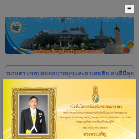
ายมุขและยาเสพติด คนดีมีคุณภาพปราศจากโรคร้าย ชุมชนเ