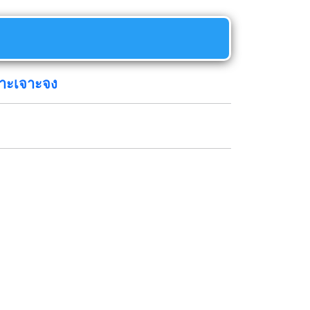
พาะเจาะจง